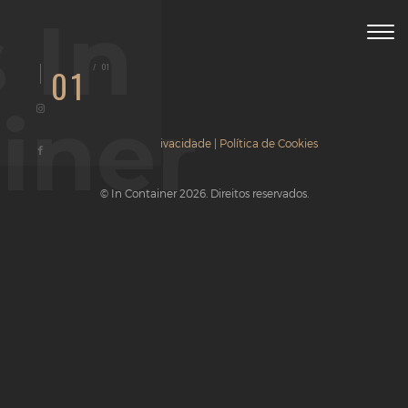
 In
Togg
navig
/
01
01
iner
Política de Privacidade
|
Política de Cookies
© In Container 2026. Direitos reservados.