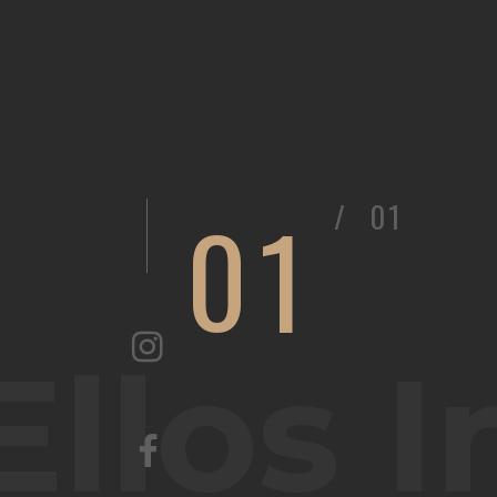
01
/
01
Ellos I