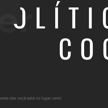
POLÍTI
er
CO
ste site, você está no lugar certo.