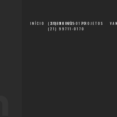
INÍCIO
(21) 98822-0170
SOBRE NÓS
PROJETOS
VA
(21) 99711-0170
n